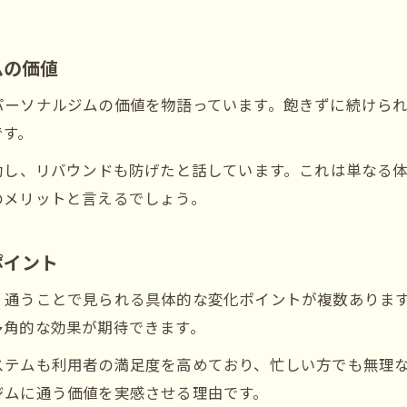
姫路パーソナルジムの安さと続けやすさを比較
ジム選びで重視したい生活導線との相性とは
ムの価値
パーソナルジム通いが続くコツを具体的に解説
パーソナルジムの価値を物語っています。飽きずに続けら
飾磨区のおすすめジム選びアドバイスまとめ
です。
パーソナルジム利用で実感する費用対効果の理由
功し、リバウンドも防げたと話しています。これは単なる
パーソナルジムの費用対効果を実例で検証
のメリットと言えるでしょう。
姫路パーソナルジム利用者のリアルな成果体験
費用と効果のバランスが良いジム選びの秘訣
ポイント
相場を知って納得できるパーソナルジム活用法
、通うことで見られる具体的な変化ポイントが複数ありま
安いだけじゃない長期的な効果に注目しよう
多角的な効果が期待できます。
ステムも利用者の満足度を高めており、忙しい方でも無理
ジムに通う価値を実感させる理由です。