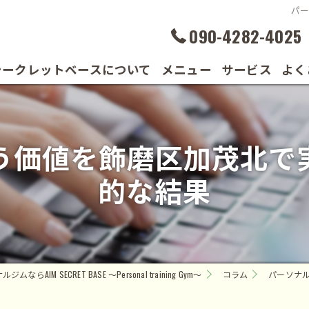
パ
090-4282-4025
シークレットベースについて
メニュー
サービス
よく
の声
う価値を飾磨区加茂北で
的な結果
AIM SECRET BASE ～Personal training Gym～
コラム
パーソナ