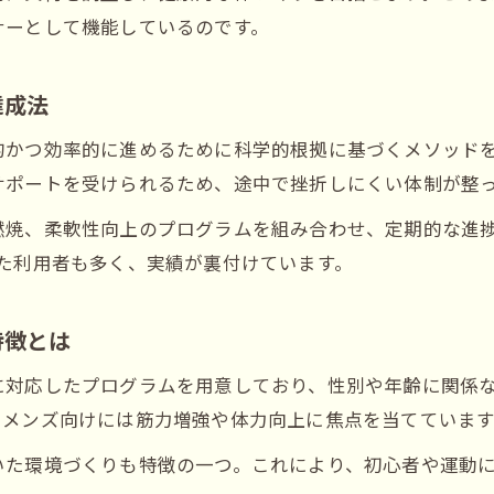
ダイエット目的で選ぶパーソナルジムの比較基準
ナーとして機能しているのです。
姫路の安いパーソナルジムと効果の両立法
女性に人気のパーソナルジムの選び方ポイント
達成法
パーソナルジムのおすすめ理由と注意点を解説
的かつ効率的に進めるために科学的根拠に基づくメソッド
メンズにも適したパーソナルジムの魅力とは
サポートを受けられるため、途中で挫折しにくい体制が整
習慣づくりに効果的なパーソナルジム体験談
燃焼、柔軟性向上のプログラムを組み合わせ、定期的な進
パーソナルジム体験者が語る実感と変化
た利用者も多く、実績が裏付けています。
加茂北のパーソナルジムで得た日常の変化
姫路パーソナルジムで続いたダイエット習慣
特徴とは
女性目線で見るパーソナルジムの実際の成果
に対応したプログラムを用意しており、性別や年齢に関係
おすすめパーソナルジム利用者の成功ストーリー
、メンズ向けには筋力増強や体力向上に焦点を当てています
継続できるジム探しで迷う方への飾磨区アドバイス
いた環境づくりも特徴の一つ。これにより、初心者や運動
継続重視で選ぶパーソナルジムの見極め方